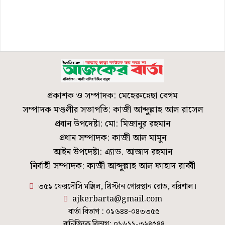
প্রকাশক ও সম্পাদক: মেহেরুন্নেছা বেগম
সম্পাদক মণ্ডলীর সভাপতি: কাজী আব্দুল্লাহ আল রাসেল
প্রধান উপদেষ্টা: মো: মিজানুর রহমান
প্রধান সম্পাদক: কাজী আল মামুন
আইন উপদেষ্টা: এ্যাড. আজাদ রহমান
নির্বাহী সম্পাদক: কাজী আব্দুল্লাহ আল ফাহাদ রাব্বী
৩৫১ ফেরদৌসি মঞ্জিল, খ্রিস্টান গোরস্থান রোড, বরিশাল।
ajkerbarta@gmail.com
বার্তা বিভাগ : ০১৬৪৪-০৪৩৩৫৫
বানিজ্যিক বিভাগ: ০১৬১১-৩২৪৫৪৪