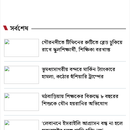
সর্বশেষ
গৌরনদীতে টিফিনের রুটিতে ব্লেড ঢুকিয়ে
রাখে স্কুলশিক্ষার্থী, শিক্ষিকা বরখাস্ত
ভূমধ্যসাগরীয় বন্দরে মার্কিন ট্যাংকারে
হামলা, কঠোর হুঁশিয়ারি ট্রাম্পের
মঠবাড়িয়ায় শিক্ষকের বিরুদ্ধে ৮ বছরের
শিশুকে যৌন হয়রানির অভিযোগ
‘লেবাননে ইসরাইলি আগ্রাসন বন্ধ না হলে