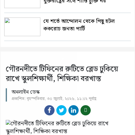
যুক্তরাষ্ট্রের সঙ্গে শান্তি চুক্তি নয়’
যে শর্তে আন্দোলন থেকে পিছু হটল
ককরোচ জনতা পার্টি
গৌরনদীতে টিফিনের রুটিতে ব্লেড ঢুকিয়ে
রাখে স্কুলশিক্ষার্থী, শিক্ষিকা বরখাস্ত
অনলাইন ডেস্ক
প্রকাশিত: বৃহস্পতিবার, ৩০ জুলাই, ২০২৬, ১১:০২ পূর্বাহ্ণ